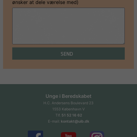
ønsker at dele værelse med)
SEND
Unge i Beredskabet
H.C. Andersens Boulevard 23
1553 København V
Tlf.
51 52 16 62
E-mail:
kontakt@uib.dk