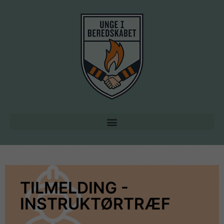
TILMELDING -
INSTRUKTØRTRÆF