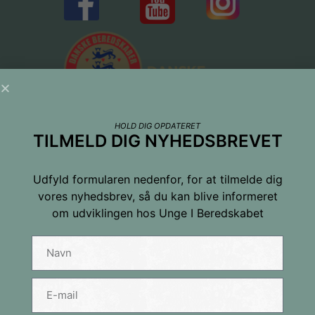
HOLD DIG OPDATERET
TILMELD DIG NYHEDSBREVET
Udfyld formularen nedenfor, for at tilmelde dig
vores nyhedsbrev, så du kan blive informeret
om udviklingen hos Unge I Beredskabet
Tilmeld dig nyhedsbrevet
Navn