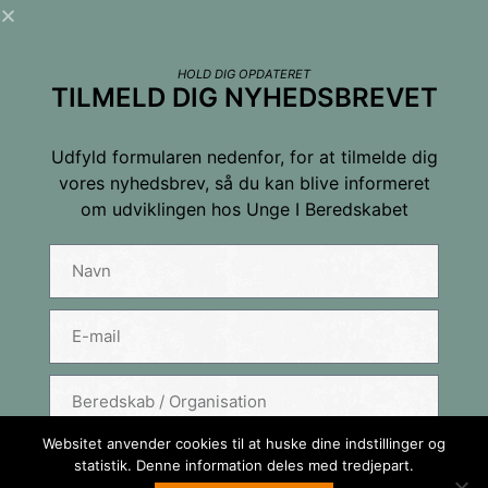
HOLD DIG OPDATERET
TILMELD DIG NYHEDSBREVET
Udfyld formularen nedenfor, for at tilmelde dig
vores nyhedsbrev, så du kan blive informeret
om udviklingen hos Unge I Beredskabet
Tilmeld dig nyhedsbrevet
Navn
E-mail
Websitet anvender cookies til at huske dine indstillinger og
TILMELD
statistik. Denne information deles med tredjepart.