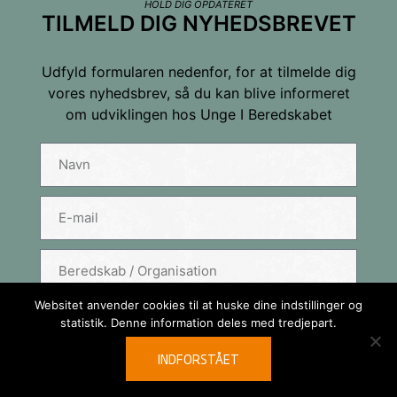
HOLD DIG OPDATERET
TILMELD DIG NYHEDSBREVET
Udfyld formularen nedenfor, for at tilmelde dig
vores nyhedsbrev, så du kan blive informeret
om udviklingen hos Unge I Beredskabet
Tilmeld dig nyhedsbrevet
Navn
E-mail
Websitet anvender cookies til at huske dine indstillinger og
TILMELD
statistik. Denne information deles med tredjepart.
FORTSÆT
INDFORSTÅET