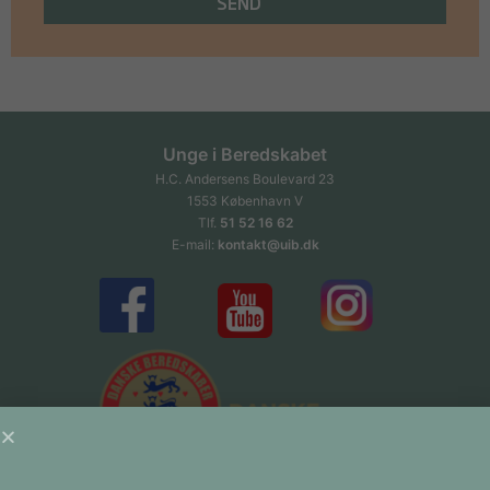
SEND
Unge i Beredskabet
H.C. Andersens Boulevard 23
1553 København V
Tlf.
51 52 16 62
E-mail:
kontakt@uib.dk