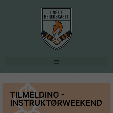
TILMELDING -
INSTRUKTØRWEEKEND