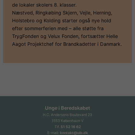
de lokaler skolers 8. klasser.
Næstved, Ringkøbing Skjern, Vejle, Herning,
Holstebro og Kolding starter også nye hold
efter sommerferien med – alle støtte fra
TrygFonden og Velux Fonden, fortsætter Helle
Aagot Projektchef for Brandkadetter i Danmark.
Unge i Beredskabet
H.C. Andersens Boulevard 23
1553 København V
Tlf.
51 52 16 62
E-mail:
kontakt@uib.dk