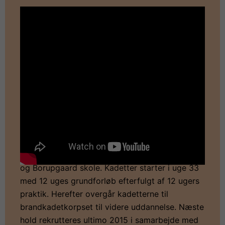
Videoen er fra brandkadetternes
røgdykkerøvelse på Forsyning Helsingør
Elværket. I Helsingør er der netop rekrutteret 12
nye kadetter i samarbejde med Rønneberg Alle-
og Borupgaard skole. Kadetter starter i uge 33
med 12 uges grundforløb efterfulgt af 12 ugers
praktik. Herefter overgår kadetterne til
brandkadetkorpset til videre uddannelse. Næste
hold rekrutteres ultimo 2015 i samarbejde med