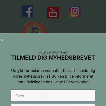
HOLD DIG OPDATERET
TILMELD DIG NYHEDSBREVET
Udfyld formularen nedenfor, for at tilmelde dig
vores nyhedsbrev, så du kan blive informeret
om udviklingen hos Unge I Beredskabet
Tilmeld dig nyhedsbrevet
Navn