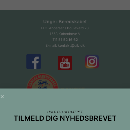
Unge i Beredskabet
H.C. Andersens Boulevard 23
1553 København V
Tlf.
51 52 16 62
E-mail:
kontakt@uib.dk
HOLD DIG OPDATERET
TILMELD DIG NYHEDSBREVET