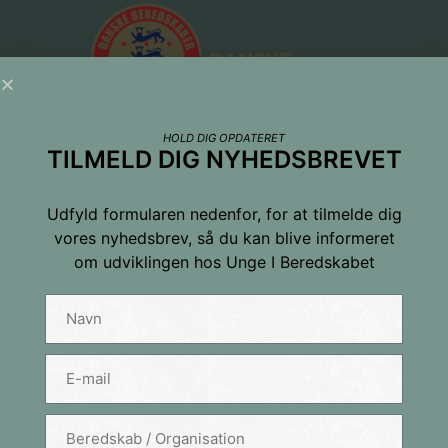
HOLD DIG OPDATERET
TILMELD DIG NYHEDSBREVET
Udfyld formularen nedenfor, for at tilmelde dig
vores nyhedsbrev, så du kan blive informeret
om udviklingen hos Unge I Beredskabet
Tilmeld dig nyhedsbrevet
Navn
E-mail