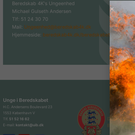
Beredskab 4K's Ungeenhed
Michael Gulseth Andersen
Tlf: 51 24 30 70
Mail:
Ungeenhed@beredskab4k.dk
Hjemmeside:
beredskab4k.dk/beredskabet/ungeenhe
Unge i Beredskabet
H.C. Andersens Boulevard 23
1553 København V
Tlf.
51 52 16 62
E-mail:
kontakt@uib.dk