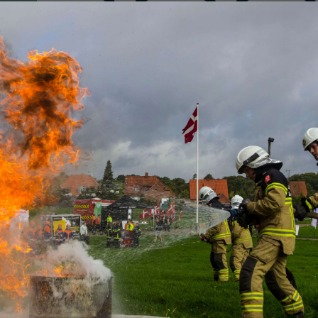
d/
Tilmeld dig ny
Navn
E-mail