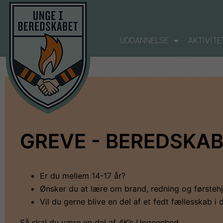
UDDANNELSE
AKTIVITE
GREVE - BEREDSKAB
Er du mellem 14-17 år?
Ønsker du at lære om brand, redning og førsteh
Vil du gerne blive en del af et fedt fællesskab i
Så skal du være en del af 4K’s Ungeenhed.