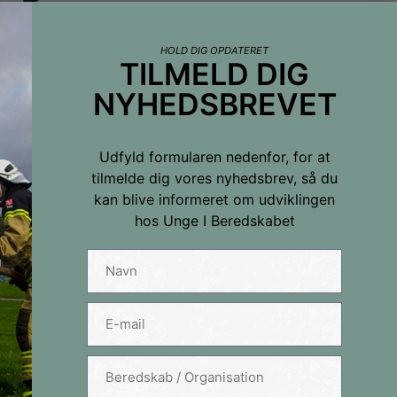
HOLD DIG OPDATERET
TILMELD DIG
NYHEDSBREVET
Udfyld formularen nedenfor, for at
tilmelde dig vores nyhedsbrev, så du
kan blive informeret om udviklingen
hos Unge I Beredskabet
hedsbrevet