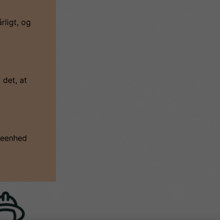
rligt, og
det, at
geenhed