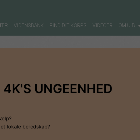
TER
VIDENSBANK
FIND DIT KORPS
VIDEOER
OM UIB
 4K'S UNGEENHED
jælp?
 det lokale beredskab?