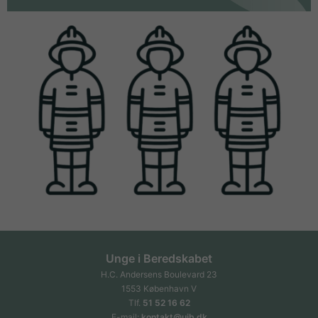
Unge i Beredskabet
H.C. Andersens Boulevard 23
1553 København V
Tlf.
51 52 16 62
E-mail:
kontakt@uib.dk