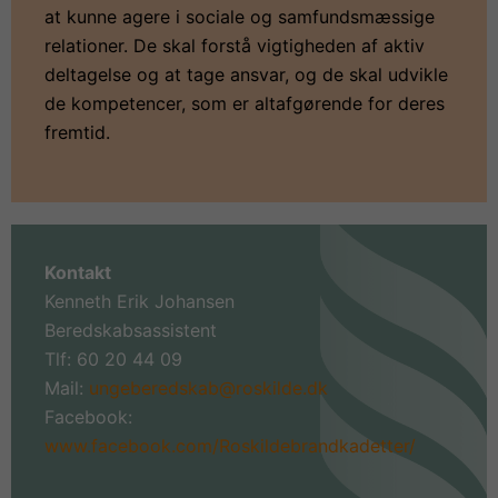
at kunne agere i sociale og samfundsmæssige
relationer. De skal forstå vigtigheden af aktiv
deltagelse og at tage ansvar, og de skal udvikle
de kompetencer, som er altafgørende for deres
fremtid.
Kontakt
Kenneth Erik Johansen
Beredskabsassistent
Tlf: 60 20 44 09
Mail:
ungeberedskab@roskilde.dk
Facebook:
www.facebook.com/Roskildebrandkadetter/