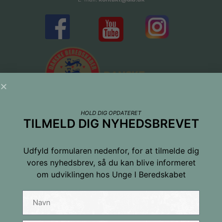
HOLD DIG OPDATERET
TILMELD DIG NYHEDSBREVET
Udfyld formularen nedenfor, for at tilmelde dig
vores nyhedsbrev, så du kan blive informeret
om udviklingen hos Unge I Beredskabet
Tilmeld dig nyhedsbrevet
Navn