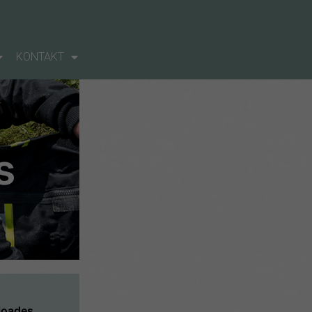
KONTAKT
s
ploades