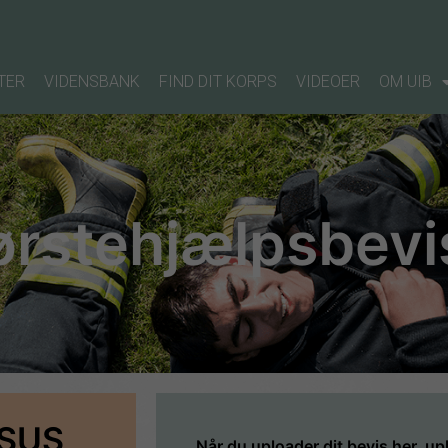
TER
VIDENSBANK
FIND DIT KORPS
VIDEOER
OM UIB
førstehjælpsbevi
SUS
Når du uploader dit bevis her, u