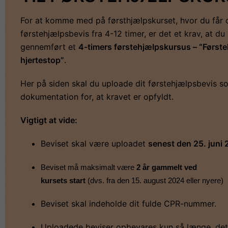
For at komme med på førsthjælpskurset, hvor du får 
førstehjælpsbevis fra 4-12 timer, er det et krav, at du
gennemført et
4-timers førstehjælpskursus – “Først
hjertestop”
.
Her på siden skal du uploade dit førstehjælpsbevis s
dokumentation for, at kravet er opfyldt.
Vigtigt at vide:
Beviset skal være uploadet
senest den 25. juni
Beviset må maksimalt være
2
år gammelt ved
kursets start
(dvs. fra den 15. august 2024 eller nyere)
Beviset skal indeholde dit fulde CPR-nummer.
Uploadede beviser opbevares kun så længe, det