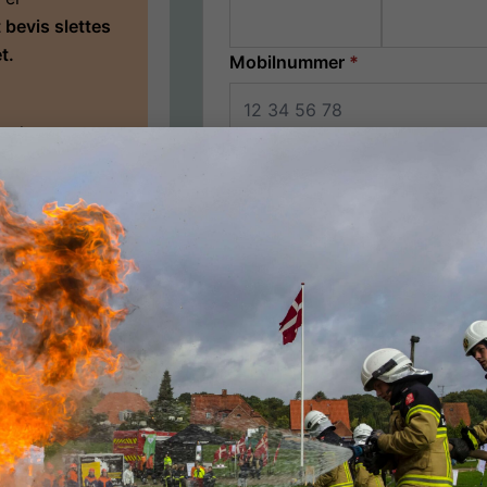
t bevis slettes
t.
Mobilnummer
*
an læse mere
Dansk mobil: 8 cifre (fx 12 34 56 78) 
er i
12 34 56 78
SEND SMS-KODE
Tilmeld dig ny
Navn