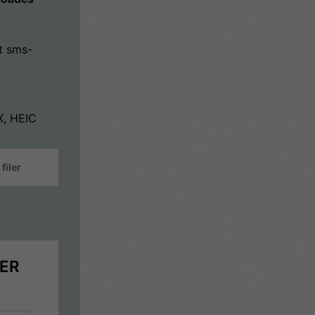
t sms-
X, HEIC
filer
ER