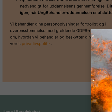
nødvendigt for uddannelsens gennemførelse.
Di
igen, når UngBehandler-uddannelsen er afslutte
Vi behandler dine personoplysninger fortroligt og i
overensstemmelse med gældende
GDPR-regler
. Du k
om, hvordan vi behandler og beskytter dine oplysning
vores
privatlivspolitik
.
Unge i Beredskabet