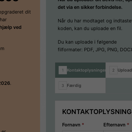
det via en sikker forbindelse.
opgraderet dit
 har
Når du har modtaget og indtaste
ehjælp ved
koden, kan du uploade en fil.
Du kan uploade i følgende
om
filformater: PDF, JPG, PNG, DOC
Kontaktoplysninger
Upload 
1
2
 2026
.
Færdig
3
KONTAKTOPLYSNING
Fornavn
*
Efternavn
*
 er