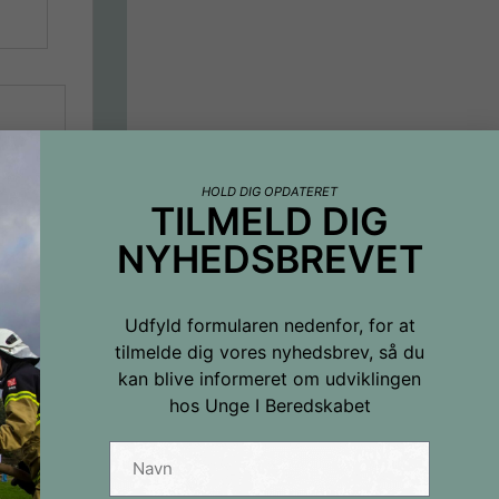
eller +45
HOLD DIG OPDATERET
TILMELD DIG
NYHEDSBREVET
Udfyld formularen nedenfor, for at
tilmelde dig vores nyhedsbrev, så du
kan blive informeret om udviklingen
hos Unge I Beredskabet
hedsbrevet