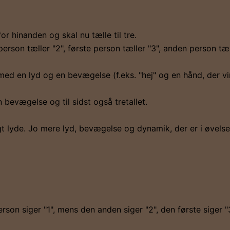
or hinanden og skal nu tælle til tre.
 person tæller "2", første person tæller "3", anden person tæl
 med en lyd og en bevægelse (f.eks. "hej" og en hånd, der vi
 bevægelse og til sidst også tretallet.
gt lyde. Jo mere lyd, bevægelse og dynamik, der er i øvelse
erson siger "1", mens den anden siger "2", den første siger "