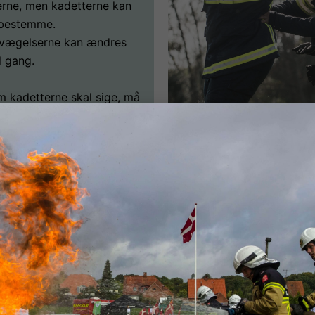
erne, men kadetterne kan
 bestemme.
vægelserne kan ændres
l gang.
m kadetterne skal sige, må
 sjove for at få dem til at
fx kan de sige dyrelyde
".
Tilmeld dig ny