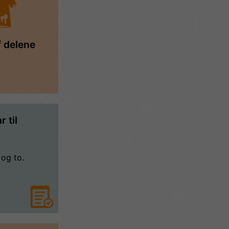
f delene
 til
 og to.