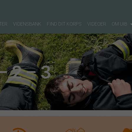
TER
VIDENSBANK
FIND DIT KORPS
VIDEOER
OM UIB
 – 2 – 3