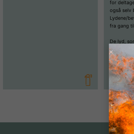
for deltag
også selv
Lydene/be
fra gang ti
De lyd, so
gerne være
le mere – 
som "øf øf