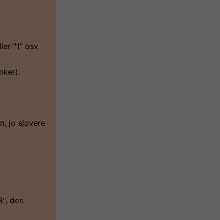
ler "1" osv.
nker).
n, jo sjovere
3", den