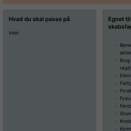
Hvad du skal passe på
Egnet ti
skabsfa
Intet
Bere
aktø
Brug
røgd
Elem
Farli
Fore
Fysi
Førs
Grun
Knob
Komm