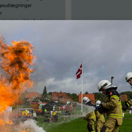
geudlægninger
r
ormering, sikkerhed og
e-, bære-, trække- og
beteknik
Tilmeld dig ny
Navn