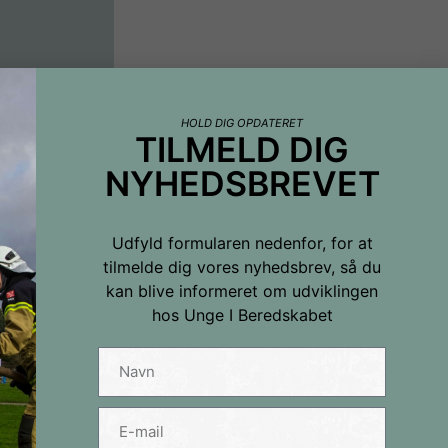
HOLD DIG OPDATERET
TILMELD DIG
NYHEDSBREVET
Udfyld formularen nedenfor, for at
tilmelde dig vores nyhedsbrev, så du
kan blive informeret om udviklingen
hos Unge I Beredskabet
hedsbrevet