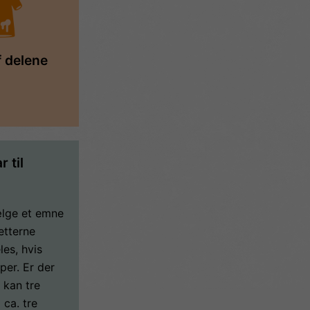
f delene
 til
ælge et emne
etterne
les, hvis
pper. Er der
å kan tre
ca. tre