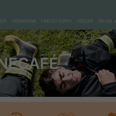
TER
VIDENSBANK
FIND DIT KORPS
VIDEOER
OM UIB
NECAFÉ