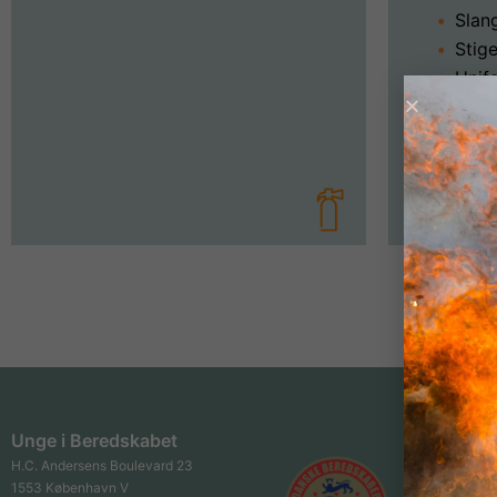
Slan
Stige
Unif
løft
skub
Unge i Beredskabet
H.C. Andersens Boulevard 23
1553 København V