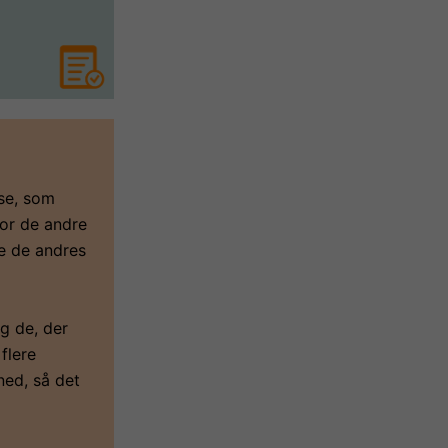
lse, som
for de andre
re de andres
g de, der
flere
ned, så det