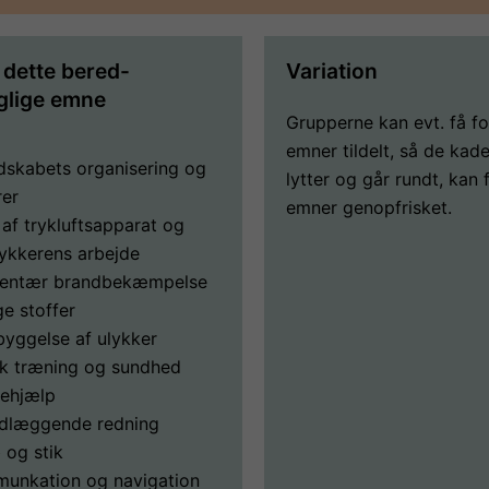
l dette bered-
Variation
glige emne
Grupperne kan evt. få fo
emner tildelt, så de kad
dskabets organisering og
lytter og går rundt, kan 
rer
emner genopfrisket.
 af trykluftsapparat og
ykkerens arbejde
entær brandbekæmpelse
ge stoffer
byggelse af ulykker
sk træning og sundhed
tehjælp
dlæggende redning
 og stik
unkation og navigation