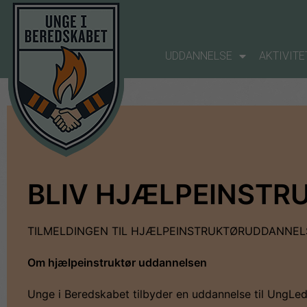
UDDANNELSE
AKTIVITE
BLIV HJÆLPEINSTR
TILMELDINGEN TIL HJÆLPEINSTRUKTØRUDDANNELS
Om hjælpeinstruktør uddannelsen
Unge i Beredskabet tilbyder en uddannelse til UngLede