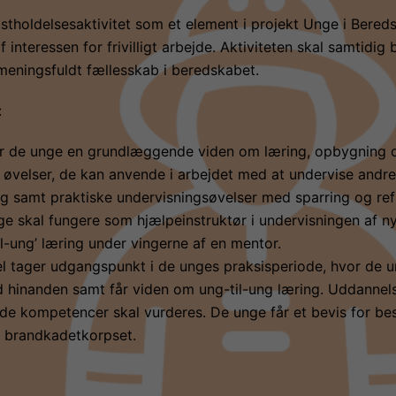
stholdelsesaktivitet som et element i projekt Unge i Bered
interessen for frivilligt arbejde. Aktiviteten skal samtidig b
 meningsfuldt fællesskab i beredskabet.
:
år de unge en grundlæggende viden om læring, opbygning 
e øvelser, de kan anvende i arbejdet med at undervise andr
g samt praktiske undervisningsøvelser med sparring og ref
ge skal fungere som hjælpeinstruktør i undervisningen af ny
-ung’ læring under vingerne af en mentor.
el tager udgangspunkt i de unges praksisperiode, hvor de u
d hinanden samt får viden om ung-til-ung læring. Uddannel
e kompetencer skal vurderes. De unge får et bevis for be
 i brandkadetkorpset.