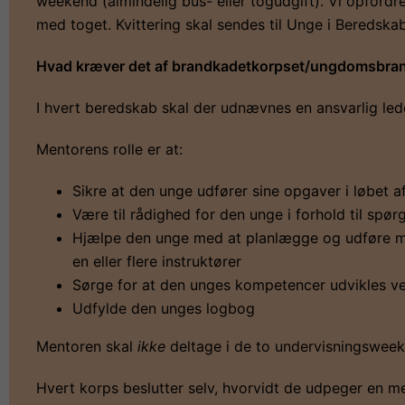
weekend (almindelig bus- eller togudgift). Vi opfordrer
med toget. Kvittering skal sendes til Unge i Beredskab
Hvad kræver det af brandkadetkorpset/ungdomsbra
I hvert beredskab skal der udnævnes en ansvarlig lede
Mentorens rolle er at:
Sikre at den unge udfører sine opgaver i løbet af
Være til rådighed for den unge i forhold til spø
Hjælpe den unge med at planlægge og udføre mi
en eller flere instruktører
Sørge for at den unges kompetencer udvikles ve
Udfylde den unges logbog
Mentoren skal
ikke
deltage i de to undervisningsweek
Hvert korps beslutter selv, hvorvidt de udpeger en men