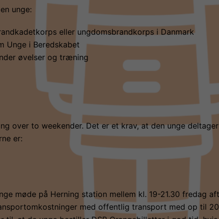
den unge:
randkadetkorps eller ungdomsbrandkorps i Danmark
m Unge i Beredskabet
 under øvelser og træning
ing over to weekender. Det er et krav, at den unge deltager
ne er:
nge møde på Herning station mellem kl. 19-21.30 fredag a
sportomkostninger med offentlig transport med op til 200