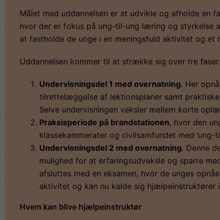
Målet med uddannelsen er at udvikle og afholde en fa
hvor der er fokus på ung-til-ung læring og styrkelse af 
at fastholde de unge i en meningsfuld aktivitet og et
Uddannelsen kommer til at strække sig over tre faser
Undervisningsdel 1 med overnatning
. Her opn
tilrettelæggelse af lektionsplaner samt praktisk
Selve undervisningen veksler mellem korte oplæ
Praksisperiode på brandstationen
, hvor den un
klassekammerater og civilsamfundet med ’ung-til
Undervisningsdel 2 med overnatning
. Denne d
mulighed for at erfaringsudveksle og sparre me
afsluttes med en eksamen, hvor de unges opnåed
aktivitet og kan nu kalde sig hjælpeinstruktører
Hvem kan blive hjælpeinstruktør