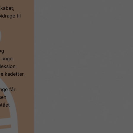
skabet,
idrage til
og
e unge.
leksion.
e kadetter,
nge får
sen
stået