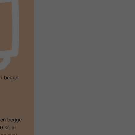
 i begge
ften begge
 kr. pr.