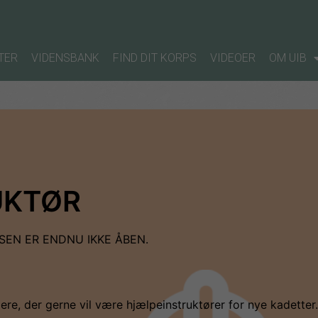
TER
VIDENSBANK
FIND DIT KORPS
VIDEOER
OM UIB
UKTØR
EN ER ENDNU IKKE ÅBEN.
re, der gerne vil være hjælpeinstruktører for nye kadetter.