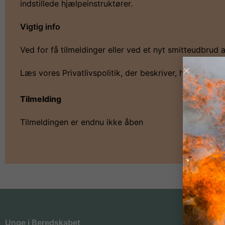
indstillede hjælpeinstruktører.
Vigtig info
Ved for få tilmeldinger eller ved et nyt smitteudbrud
Læs vores Privatlivspolitik, der beskriver, hvordan vi
Tilmelding
Tilmeldingen er endnu ikke åben
Unge i Beredskabet