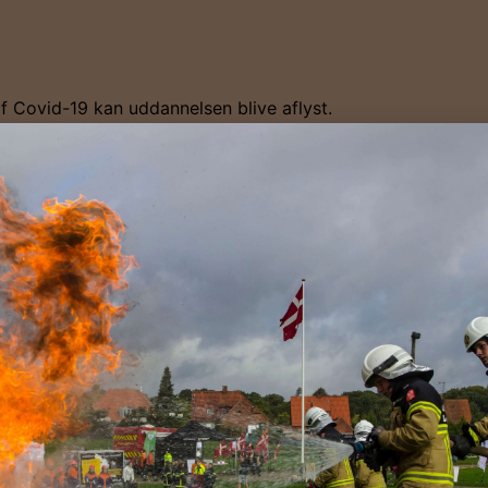
 af Covid-19 kan uddannelsen blive aflyst.
 behandler og opbevarer oplysninger. Vores Privatlivspolitik
Tilmeld dig ny
Navn