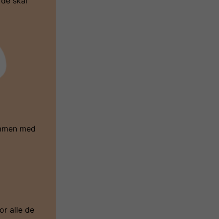
 de skal
sammen med
or alle de