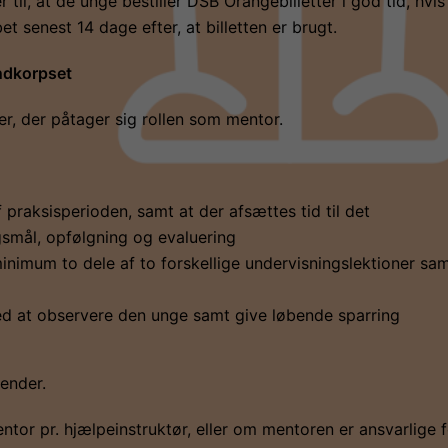
 til, at de unge bestiller DSB Orangebilletter i god tid, hvis
et senest 14 dage efter, at billetten er brugt.
ndkorpset
r, der påtager sig rollen som mentor.
 praksisperioden, samt at der afsættes tid til det
rgsmål, opfølgning og evaluering
nimum to dele af to forskellige undervisningslektioner 
d at observere den unge samt give løbende sparring
ender.
tor pr. hjælpeinstruktør, eller om mentoren er ansvarlige f