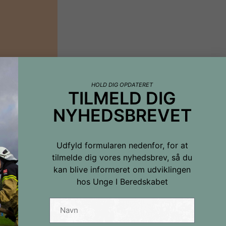
 findes
her
.
HOLD DIG OPDATERET
TILMELD DIG
NYHEDSBREVET
Udfyld formularen nedenfor, for at
tilmelde dig vores nyhedsbrev, så du
kan blive informeret om udviklingen
hos Unge I Beredskabet
hedsbrevet