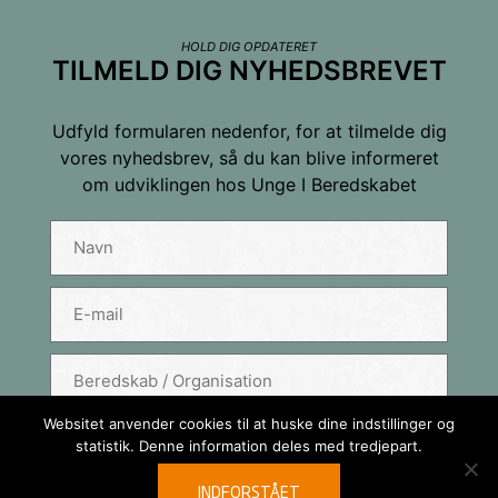
HOLD DIG OPDATERET
TILMELD DIG NYHEDSBREVET
Udfyld formularen nedenfor, for at tilmelde dig
vores nyhedsbrev, så du kan blive informeret
om udviklingen hos Unge I Beredskabet
Tilmeld dig nyhedsbrevet
Navn
E-mail
Websitet anvender cookies til at huske dine indstillinger og
TILMELD
statistik. Denne information deles med tredjepart.
FORTSÆT
INDFORSTÅET