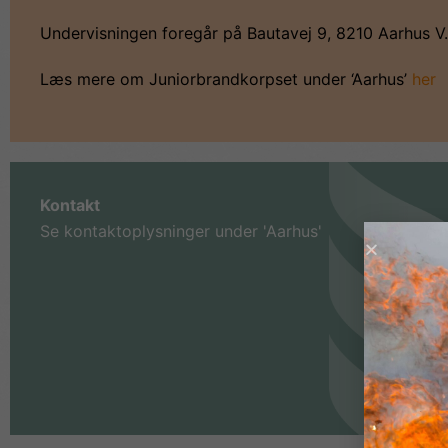
Undervisningen foregår på Bautavej 9, 8210 Aarhus V.
Læs mere om Juniorbrandkorpset under ‘Aarhus’
her
Kontakt
Se kontaktoplysninger under 'Aarhus'