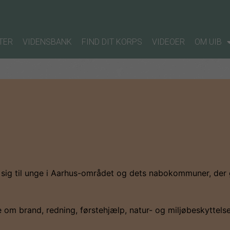
TER
VIDENSBANK
FIND DIT KORPS
VIDEOER
OM UIB
ig til unge i Aarhus-området og dets nabokommuner, der g
 om brand, redning, førstehjælp, natur- og miljøbeskyttels