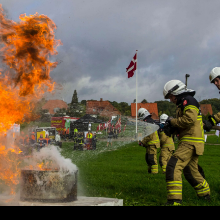
Tilmeld dig ny
Navn
E-mail