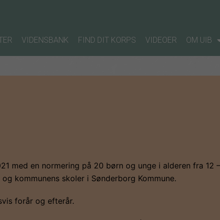
TER
VIDENSBANK
FIND DIT KORPS
VIDEOER
OM UIB
 med en normering på 20 børn og unge i alderen fra 12 – 
en og kommunens skoler i Sønderborg Kommune.
is forår og efterår.