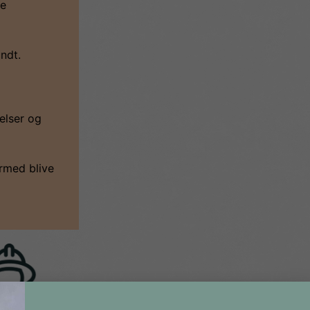
re
ndt.
elser og
ermed blive