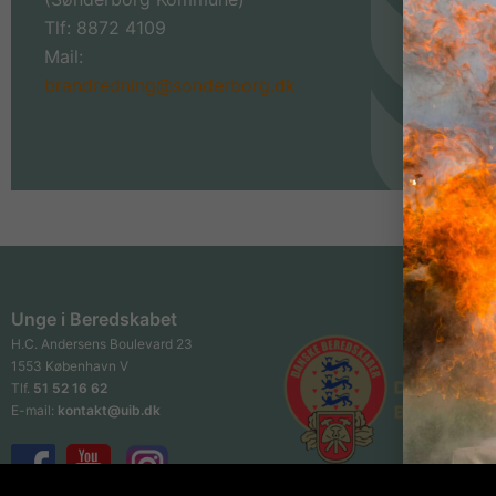
Tlf: 8872 4109
Mail:
brandredning@sonderborg.dk
Unge i Beredskabet
H.C. Andersens Boulevard 23
1553 København V
Tlf.
51 52 16 62
E-mail:
kontakt@uib.dk