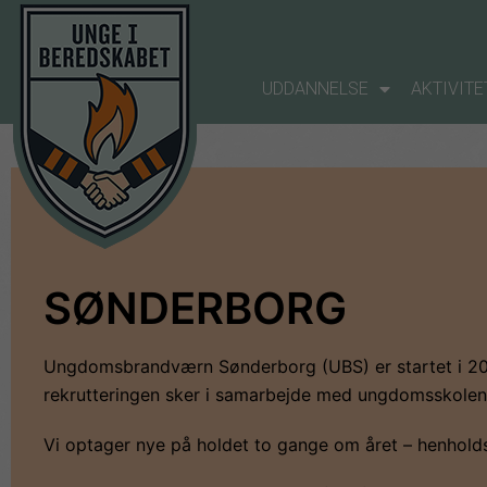
UDDANNELSE
AKTIVITE
SØNDERBORG
Ungdomsbrandværn Sønderborg (UBS) er startet i 2021
rekrutteringen sker i samarbejde med ungdomsskol
Vi optager nye på holdet to gange om året – henholdsv