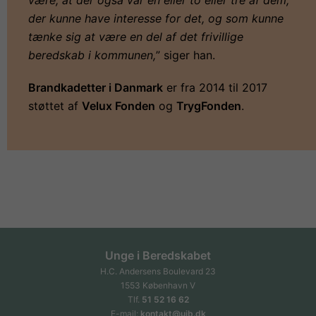
være, at der også var en eller to eller tre af dem,
der kunne have interesse for det, og som kunne
tænke sig at være en del af det frivillige
beredskab i kommunen,
” siger han.
Brandkadetter i Danmark
er fra 2014 til 2017
støttet af
Velux Fonden
og
TrygFonden
.
Unge i Beredskabet
H.C. Andersens Boulevard 23
1553 København V
Tlf.
51 52 16 62
E-mail:
kontakt@uib.dk